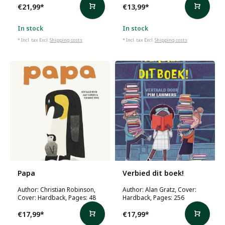
€21,99
*
€13,99
*
In stock
In stock
* Incl. tax Excl.
Shipping costs
* Incl. tax Excl.
Shipping costs
Papa
Verbied dit boek!
Author: Christian Robinson,
Author: Alan Gratz, Cover:
Cover: Hardback, Pages: 48
Hardback, Pages: 256
€17,99
*
€17,99
*