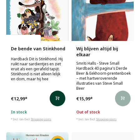
Colas Gutman
De bende van Stinkhond
Wij blijven altijd bij
elkaar
Hardback Dit is Stinkhond. Hij
Smriti Halls - Steve Small
ruikt naar sardientjes en ziet
Hardback 40 pagina's Derde
eruit als een gerafeld tapijt.
Beer & Eekhoorn-prentenboek
Stinkhond is niet alleen lelijk
– met hartveroverende
en dom, maar hij hee
illustraties van Steve Small
Beer
€12,99
*
€15,99
*
In stock
Out of stock
* Incl. tax Excl.
Shipping costs
* Incl. tax Excl.
Shipping costs