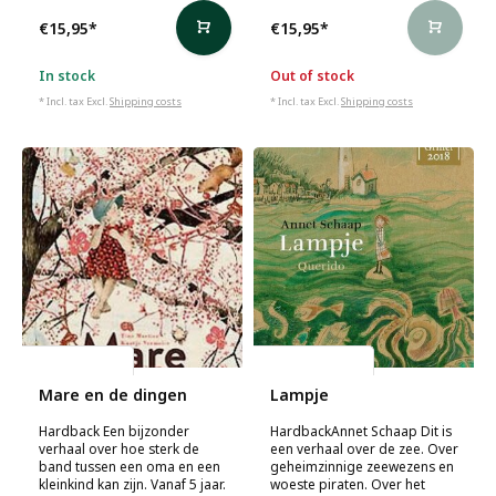
€15,95
*
€15,95
*
In stock
Out of stock
* Incl. tax Excl.
Shipping costs
* Incl. tax Excl.
Shipping costs
Tine Mortier
Annet Schaap
Mare en de dingen
Lampje
Hardback Een bijzonder
HardbackAnnet Schaap Dit is
verhaal over hoe sterk de
een verhaal over de zee. Over
band tussen een oma en een
geheimzinnige zeewezens en
kleinkind kan zijn. Vanaf 5 jaar.
woeste piraten. Over het