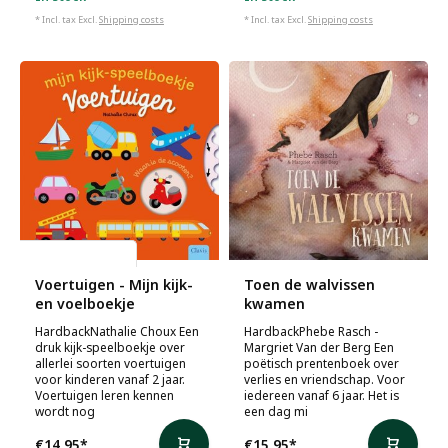
* Incl. tax Excl.
Shipping costs
* Incl. tax Excl.
Shipping costs
Nathalie Choux
Voertuigen - Mijn kijk-
Toen de walvissen
en voelboekje
kwamen
HardbackNathalie Choux Een
HardbackPhebe Rasch -
druk kijk-speelboekje over
Margriet Van der Berg Een
allerlei soorten voertuigen
poëtisch prentenboek over
voor kinderen vanaf 2 jaar.
verlies en vriendschap. Voor
Voertuigen leren kennen
iedereen vanaf 6 jaar. Het is
wordt nog
een dag mi
€14,95
*
€15,95
*