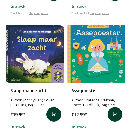
In stock
In stock
* Incl. tax Excl.
Shipping costs
* Incl. tax Excl.
Shipping costs
Slaap maar zacht
Assepoester
Author: Johnny Barr, Cover:
Author: Ekaterina Trukhan,
Hardback, Pages: 32
Cover: Hardback, Pages: 8
€19,99
*
€12,99
*
In stock
In stock