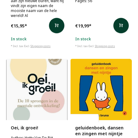
aan zijn nieuwe buren, want hij
Pages: 56
vindt zijn eigen naam de
mooiste naam van de hele
wereld! Al
€15,95
*
€19,99
*
In stock
In stock
* Incl. tax Excl.
Shipping costs
* Incl. tax Excl.
Shipping costs
Dick Bruna
Oei, ik groei!
geluidenboek, dansen
en zingen met nijntje
Author: Hetty Van De Rijt,