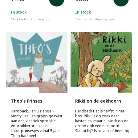
In stock
In stock
* Incl. tax Excl.
Shipping costs
* Incl. tax Excl.
Shipping costs
Ellen Delange
Guido Van Genechten
Theo's Prinses
Rikki en de eekhoorn
HardbackEllen Delange -
Hardback Het is herfst in het
Monty Lee Een grappige twist
bos. Rikki is op zoek naar
aan een klassiek sprookje.
kastanjes, maar hij vindt op de
Voor kikkerprinsjes en
grond ook een eekhoorn.
kikkerprinsesjes vanaf 5 jaar.
Slaapt hij? Is hij ziek of heeft hij
Theo had heel