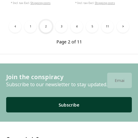
* Incl. tax Excl.
Shipping costs
* Incl. tax Excl.
Shipping costs
1
2
3
4
5
11
Page 2 of 11
Join the conspiracy
Subscribe to our newsletter to stay updated.
Subscribe