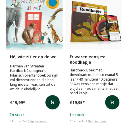
Hé, wie zit er op de wc
Er waren eensjes:
Roodkapje
Harmen van Straaten
Hardback Boek met
Hardback 24 pagina's
downloadcode en cd (vanaf 5
Hilarisch prentenboek op rijm
jaar / 40 minuten) 40 pagina's
vol dierenvrienden die heel
Er was eens een meisje dat
lang moeten wachten tot de
altijd een rode mantel met een
wc-deur eindelijk o
rood kapje
€19,99
*
€19,95
*
In stock
In stock
* Incl. tax Excl.
Shipping costs
* Incl. tax Excl.
Shipping costs