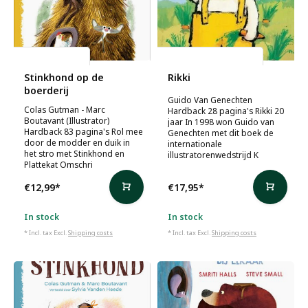
Colas Gutman
Guido Van Genechten
Stinkhond op de
Rikki
boerderij
Guido Van Genechten
Colas Gutman - Marc
Hardback 28 pagina's Rikki 20
Boutavant (Illustrator)
jaar In 1998 won Guido van
Hardback 83 pagina's Rol mee
Genechten met dit boek de
door de modder en duik in
internationale
het stro met Stinkhond en
illustratorenwedstrijd K
Plattekat Omschri
€12,99
*
€17,95
*
In stock
In stock
* Incl. tax Excl.
Shipping costs
* Incl. tax Excl.
Shipping costs