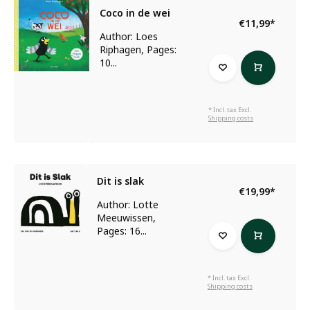
Coco in de wei
€11,99
*
Author: Loes
Riphagen, Pages:
10...
* Incl. tax Excl.
Shipping costs
Dit is slak
€19,99
*
Author: Lotte
Meeuwissen,
Pages: 16...
* Incl. tax Excl.
Shipping costs