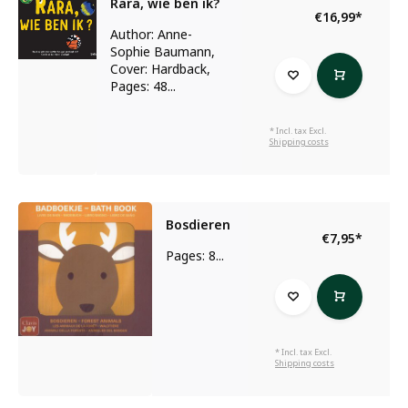
Rara, wie ben ik?
€16,99
*
Author: Anne-
Sophie Baumann,
Cover: Hardback,
Pages: 48...
* Incl. tax Excl.
Shipping costs
Bosdieren
€7,95
*
Pages: 8...
* Incl. tax Excl.
Shipping costs