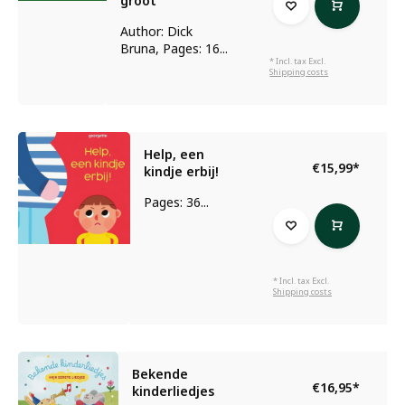
groot
Author: Dick
Bruna, Pages: 16...
* Incl. tax Excl.
Shipping costs
Help, een
€15,99
*
kindje erbij!
Pages: 36...
* Incl. tax Excl.
Shipping costs
Bekende
€16,95
*
kinderliedjes