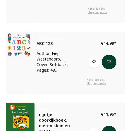
* Incl. tax Excl.
Shipping costs
Fiep Westendorp
€14,99
*
ABC 123
Author: Fiep
Westendorp,
Cover: Softback,
Pages: 48...
* Incl. tax Excl.
Shipping costs
Dick Bruna
€11,95
*
nijntje
doorkijkboek,
dieren klein en