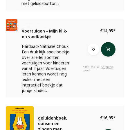
met geluidsbutton...
Nathalie Choux
€14,95
*
Voertuigen - Mijn kijk-
en voelboekje
HardbackNathalie Choux
Een druk kijk-speelboekje
over allerlei soorten
voertuigen voor kinderen
* Incl. tax Excl.
Shipping
vanaf 2 jaar. Voertuigen
costs
leren kennen wordt nog
leuker met een
interactief boekje dat
jonge kinder...
Dick Bruna
€16,95
*
geluidenboek,
dansen en
zingen met