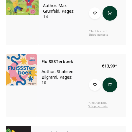
Author: Max
Grünfeld, Pages:
14...
* Incl. tax Excl.
Shipping costs
FluiSSSTerboek
€13,99
*
Author: Shaheen
Bilgrami, Pages:
10...
* Incl. tax Excl.
Shipping costs