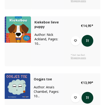
Shipping costs
Kiekeboe lieve
€14,95
*
puppy
Author: Nick
Ackland, Pages:
10...
* Incl. tax Excl.
Shipping costs
Oogjes toe
€13,99
*
Author: Anaïs
Chambel, Pages:
10...