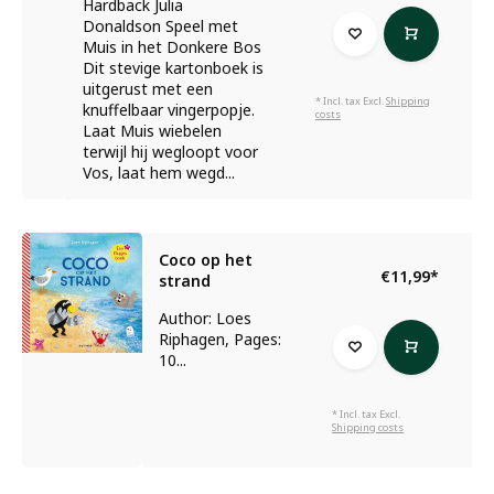
Hardback Julia
Donaldson Speel met
Muis in het Donkere Bos
Dit stevige kartonboek is
uitgerust met een
* Incl. tax Excl.
Shipping
knuffelbaar vingerpopje.
costs
Laat Muis wiebelen
terwijl hij wegloopt voor
Vos, laat hem wegd...
Coco op het
€11,99
*
strand
Author: Loes
Riphagen, Pages:
10...
* Incl. tax Excl.
Shipping costs