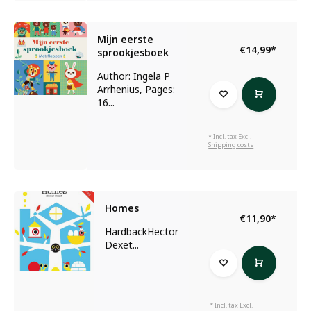
Mijn eerste
€14,99
*
sprookjesboek
Author: Ingela P
Arrhenius, Pages:
16...
* Incl. tax Excl.
Shipping costs
Homes
€11,90
*
HardbackHector
Dexet...
* Incl. tax Excl.