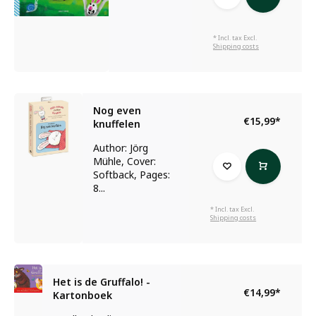
* Incl. tax Excl.
Shipping costs
Nog even
€15,99
*
knuffelen
Author: Jörg
Mühle, Cover:
Softback, Pages:
8...
* Incl. tax Excl.
Shipping costs
Het is de Gruffalo! -
€14,99
*
Kartonboek