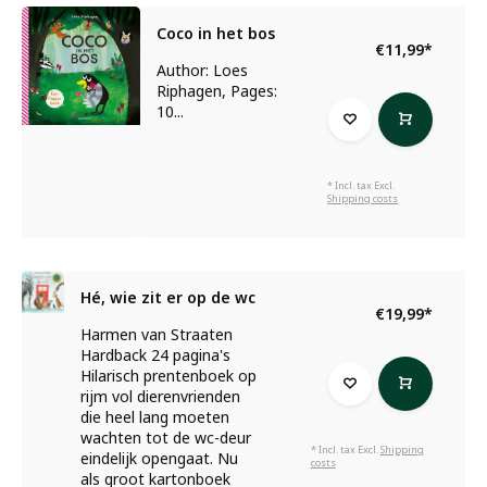
Coco in het bos
€11,99
*
Author: Loes
Riphagen, Pages:
10...
* Incl. tax Excl.
Shipping costs
Hé, wie zit er op de wc
€19,99
*
Harmen van Straaten
Hardback 24 pagina's
Hilarisch prentenboek op
rijm vol dierenvrienden
die heel lang moeten
wachten tot de wc-deur
* Incl. tax Excl.
Shipping
eindelijk opengaat. Nu
costs
als groot kartonboek