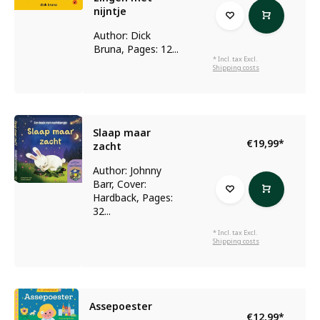
nijntje
Author: Dick
Bruna, Pages: 12...
* Incl. tax Excl.
Shipping costs
Slaap maar
€19,99
*
zacht
Author: Johnny
Barr, Cover:
Hardback, Pages:
32...
* Incl. tax Excl.
Shipping costs
Assepoester
€12,99
*