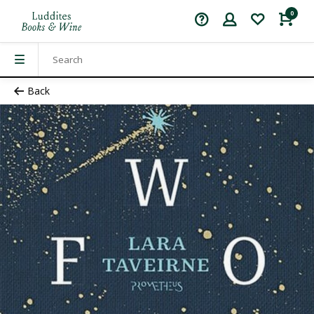
0
Back