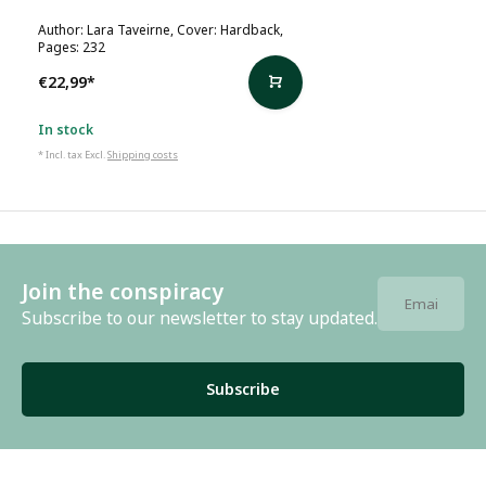
Author: Lara Taveirne, Cover: Hardback,
Pages: 232
€22,99
*
In stock
* Incl. tax Excl.
Shipping costs
Join the conspiracy
Subscribe to our newsletter to stay updated.
Subscribe