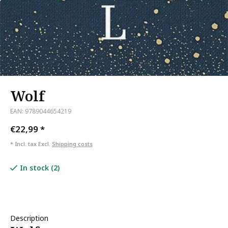
Wolf
EAN: 9789044654219
€22,99
*
* Incl. tax Excl.
Shipping costs
In stock (2)
Description