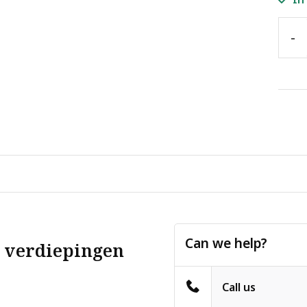
-
Can we help?
 verdiepingen
Call us