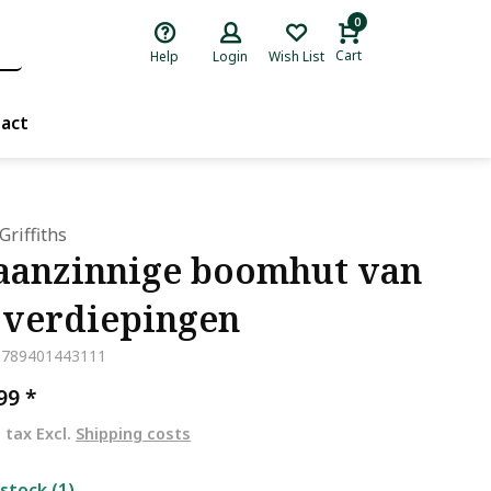
0
Cart
Help
Login
Wish List
act
Griffiths
anzinnige boomhut van
 verdiepingen
9789401443111
,99
*
. tax Excl.
Shipping costs
 stock (1)