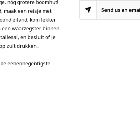
ge, nóg grotere boomhut!
Send us an emai
d, maak een reisje met
oond eiland, kom lekker
n een waarzegster binnen
llesal, en besluit of je
p zult drukken...
t de eenennegentigste