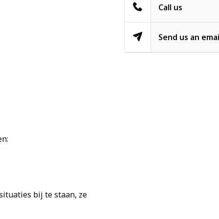
Call us
Send us an emai
en:
tuaties bij te staan, ze