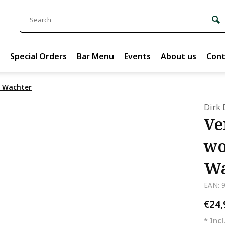
Special Orders
Bar Menu
Events
About us
Cont
e Wachter
Dirk 
Ve
wo
Wa
EAN: 
€24
* Incl