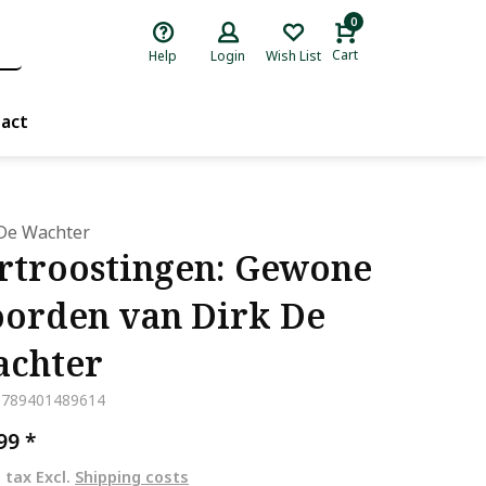
0
Cart
Help
Login
Wish List
act
De Wachter
rtroostingen: Gewone
orden van Dirk De
chter
9789401489614
,99
*
. tax Excl.
Shipping costs