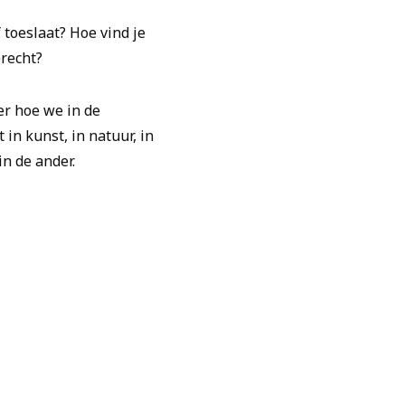
toeslaat? Hoe vind je
erecht?
er hoe we in de
in kunst, in natuur, in
in de ander.