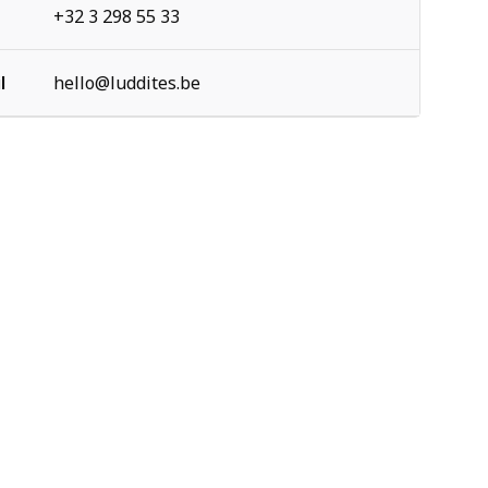
+32 3 298 55 33
l
hello@luddites.be