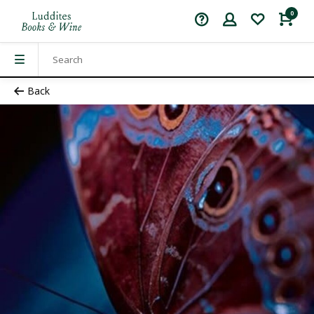
0
Back