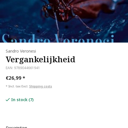
Sandro Veronesi
Vergankelijkheid
EAN: 9789044661941
€26,99
*
* Incl. tax Excl.
Shipping costs
In stock (7)
Description