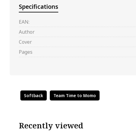
Specifications
EAN:
Author
Cover
Pages
Softback
Team Time to Momo
Recently viewed