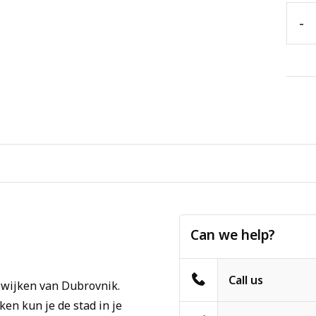
-
Can we help?
Call us
e wijken van Dubrovnik.
en kun je de stad in je