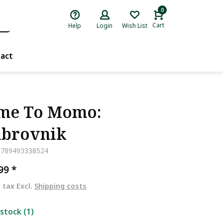
0
Cart
Help
Login
Wish List
act
me To Momo:
brovnik
9789493338524
,99
*
. tax Excl.
Shipping costs
 stock (1)