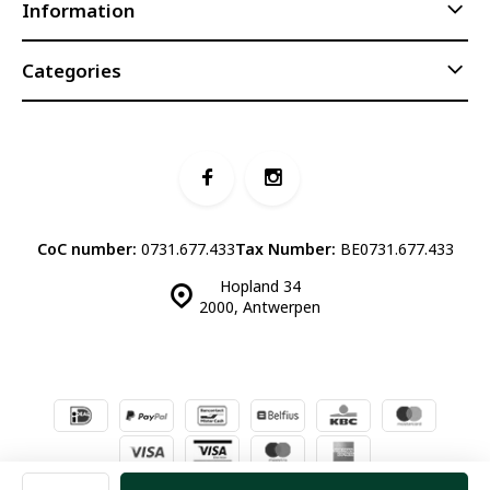
Information
Categories
CoC number:
0731.677.433
Tax Number:
BE0731.677.433
Hopland 34
2000, Antwerpen
© Luddites Books & Wine
- Theme made by
Webdinge.nl
Sitemap