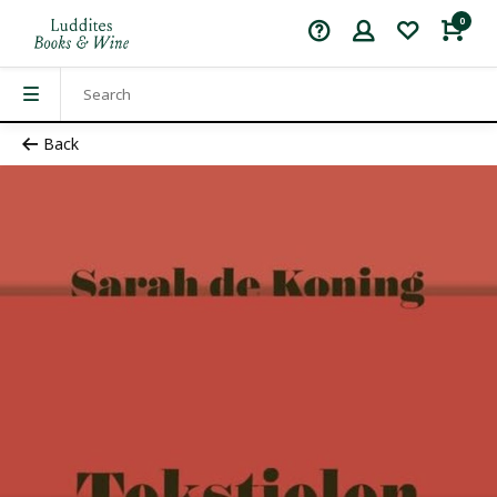
0
Back