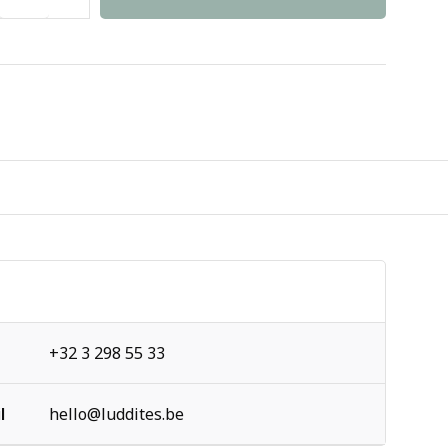
+32 3 298 55 33
l
hello@luddites.be