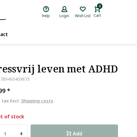
0
Cart
Help
Login
Wish List
act
ressvrij leven met ADHD
9789493409873
,99
*
. tax Excl.
Shipping costs
t of stock
+
Add