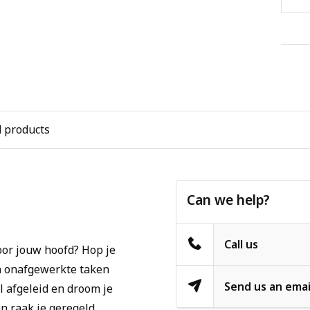
d products
Can we help?
Call us
oor jouw hoofd? Hop je
an onafgewerkte taken
Send us an emai
el afgeleid en droom je
en raak je geregeld