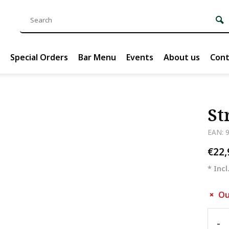
Special Orders
Bar Menu
Events
About us
Cont
St
EAN: 
€22
* Incl
Ou
-