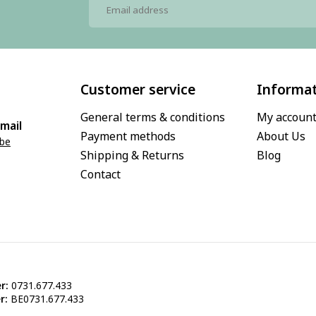
Customer service
Informa
General terms & conditions
My accoun
mail
Payment methods
About Us
.be
Shipping & Returns
Blog
Contact
r:
0731.677.433
r:
BE0731.677.433