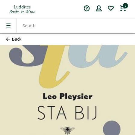
0
Back