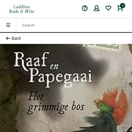
0
Back