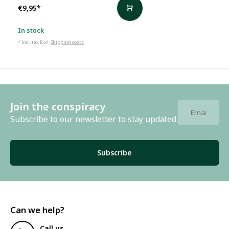
€9,95
*
In stock
* Incl. tax Excl.
Shipping costs
Join the conspiracy
Subscribe to our newsletter to stay updated.
Subscribe
Can we help?
Call us