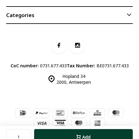
Categories
CoC number:
0731.677.433
Tax Number:
BE0731.677.433
Hopland 34
2000, Antwerpen
© Luddites Books & Wine
- Theme made by
Webdinge.nl
Sitemap
Add