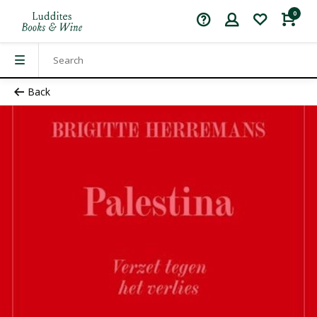
0
Back