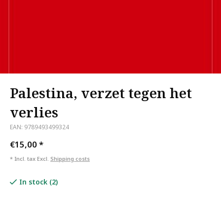
Palestina, verzet tegen het
verlies
EAN: 9789493499324
€15,00
*
* Incl. tax Excl.
Shipping costs
In stock (2)