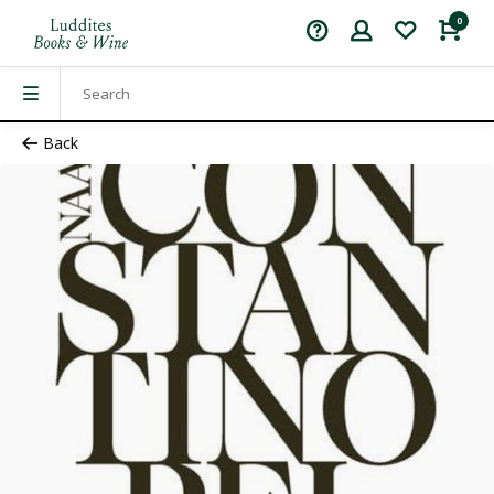
0
Back