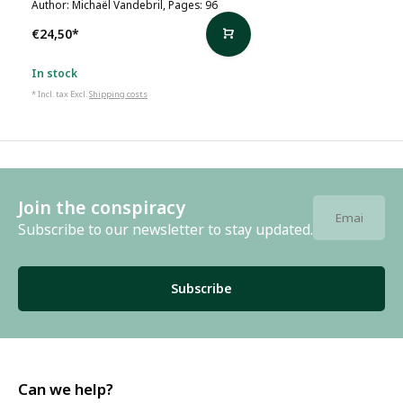
Author: Michaël Vandebril, Pages: 96
€24,50
*
In stock
* Incl. tax Excl.
Shipping costs
Join the conspiracy
Subscribe to our newsletter to stay updated.
Subscribe
Can we help?