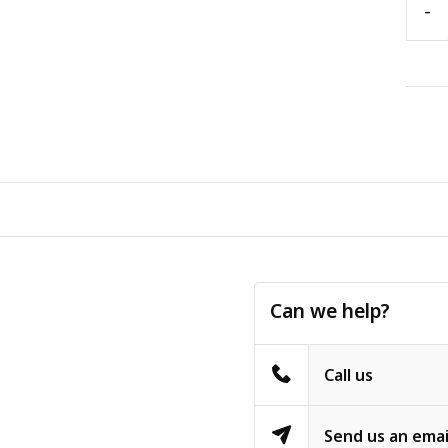
-
Can we help?
Call us
Send us an emai