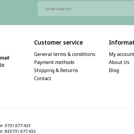
Customer service
Informa
General terms & conditions
My accoun
mail
Payment methods
About Us
.be
Shipping & Returns
Blog
Contact
r:
0731.677.433
r:
BE0731.677.433