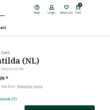
0
Cart
Help
Login
Wish List
act
 Dahl
tilda (NL)
9789026169786
,99
*
. tax Excl.
Shipping costs
 stock (1)