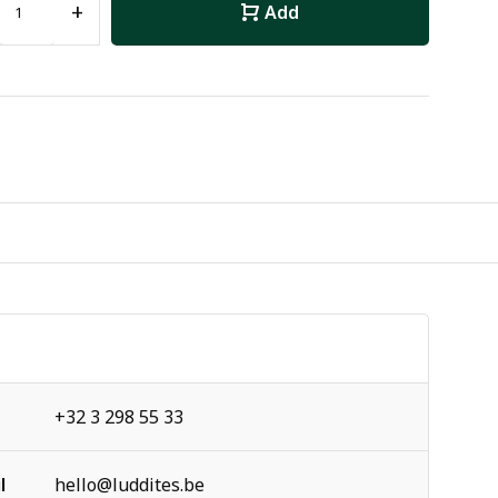
+
Add
+32 3 298 55 33
l
hello@luddites.be