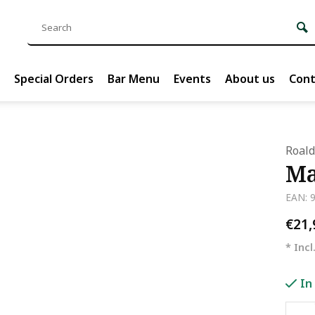
Special Orders
Bar Menu
Events
About us
Cont
Roald
Ma
EAN: 
€21
* Incl
In