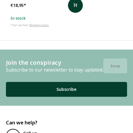
€18,95
*
In stock
* Incl. tax Excl.
Shipping costs
Join the conspiracy
Subscribe to our newsletter to stay updated.
Subscribe
Can we help?