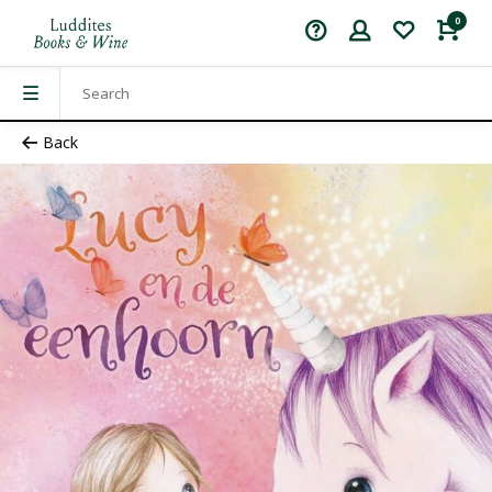
0
Back