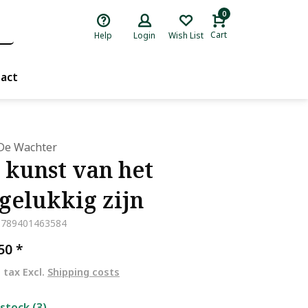
0
Cart
Help
Login
Wish List
act
De Wachter
 kunst van het
gelukkig zijn
9789401463584
,50
*
. tax Excl.
Shipping costs
 stock (3)