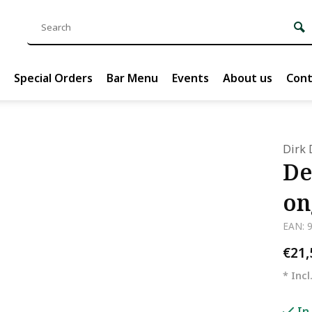
Special Orders
Bar Menu
Events
About us
Cont
Dirk 
De
on
EAN: 
€21
* Incl
In