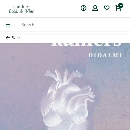
0
Back