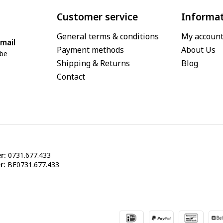
Customer service
Informa
General terms & conditions
My accoun
mail
Payment methods
About Us
.be
Shipping & Returns
Blog
Contact
r:
0731.677.433
r:
BE0731.677.433