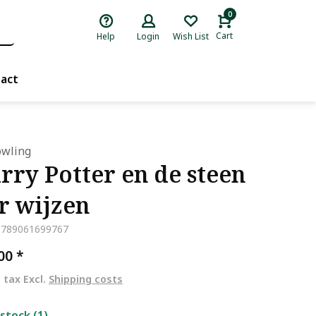
0
Cart
Help
Login
Wish List
act
Rowling
rry Potter en de steen
r wijzen
9789061699767
,00
*
. tax Excl.
Shipping costs
 stock (1)