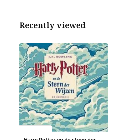
Recently viewed
J.K. Rowling
Harry Potter en de steen der