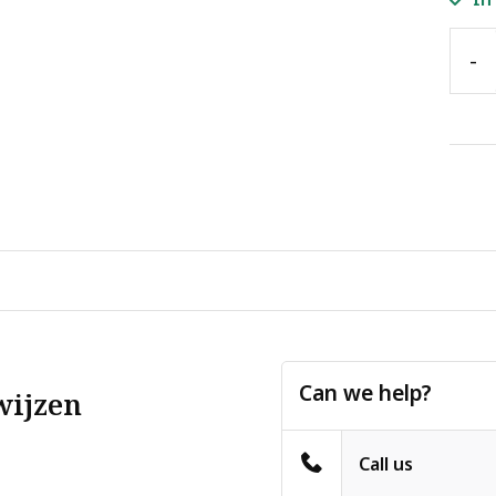
-
Can we help?
wijzen
Call us