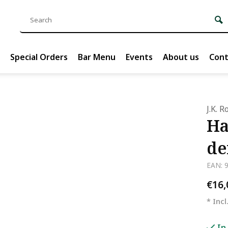
Special Orders
Bar Menu
Events
About us
Cont
J.K. 
Ha
de
EAN: 
€16
* Incl
In