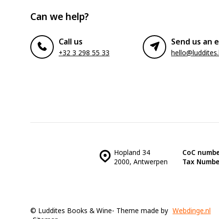
Can we help?
Call us
Send us an e
+32 3 298 55 33
hello@luddites
Hopland 34
CoC numbe
2000, Antwerpen
Tax Numbe
© Luddites Books & Wine
- Theme made by
Webdinge.nl