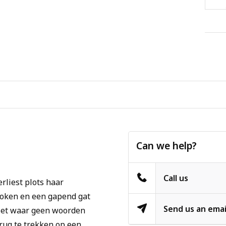
Can we help?
Call us
rliest plots haar
roken en een gapend gat
Send us an emai
riet waar geen woorden
terug te trekken op een