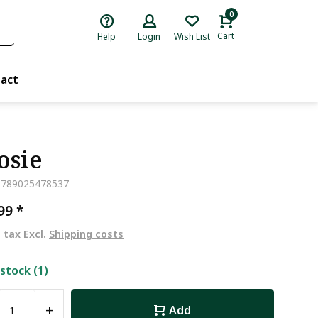
0
Cart
Help
Login
Wish List
act
osie
9789025478537
,99
*
. tax Excl.
Shipping costs
 stock (1)
+
Add