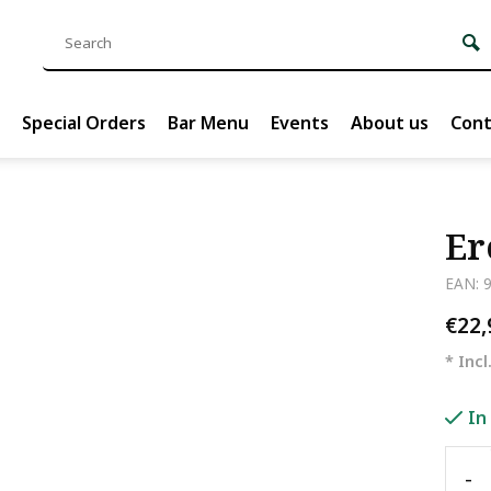
Special Orders
Bar Menu
Events
About us
Cont
Er
EAN: 
€22
* Incl
In
-