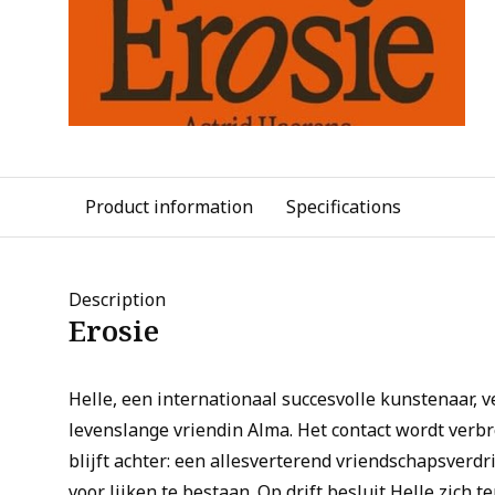
Product information
Specifications
Description
Erosie
Helle, een internationaal succesvolle kunstenaar, ve
levenslange vriendin Alma. Het contact wordt verb
blijft achter: een allesverterend vriendschapsverd
voor lijken te bestaan. Op drift besluit Helle zich 