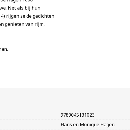
e. Net als bij hun
14) rijgen ze de gedichten
len genieten van rijm,
man.
9789045131023
Hans en Monique Hagen