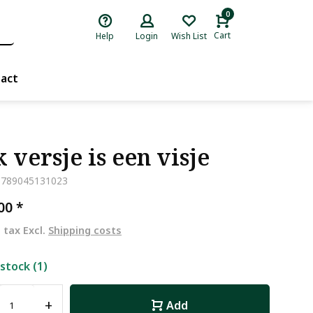
0
Cart
Help
Login
Wish List
act
k versje is een visje
9789045131023
,00
*
. tax Excl.
Shipping costs
 stock (1)
+
Add