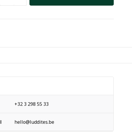
+32 3 298 55 33
l
hello@luddites.be