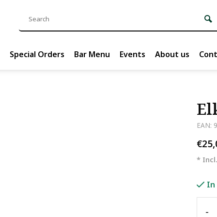
Special Orders
Bar Menu
Events
About us
Cont
El
EAN: 
€25
* Incl
In
-