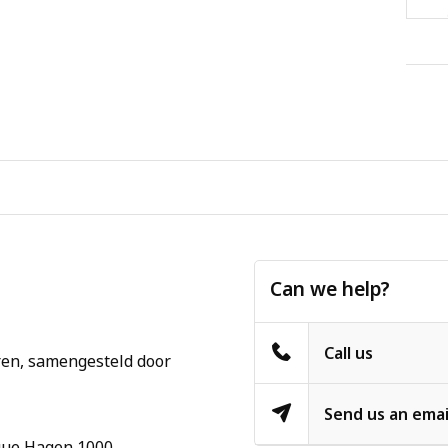
Can we help?
Call us
ren, samengesteld door
Send us an emai
ue Hagen 1000