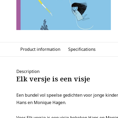
Product information
Specifications
Description
Elk versje is een visje
Een bundel vol speelse gedichten voor jonge kinde
Hans en Monique Hagen.
Voor
Elk versje is een visje
bekeken Hans en Moniq