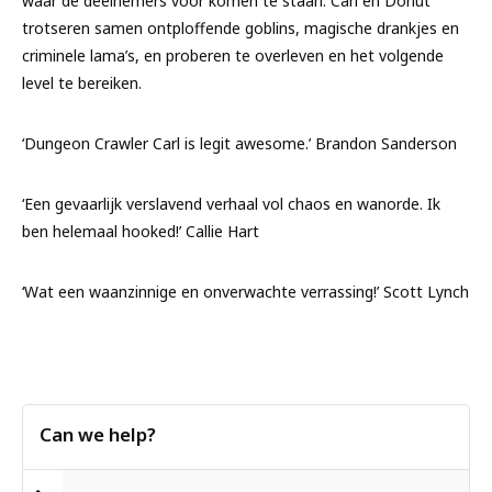
waar de deelnemers voor komen te staan. Carl en Donut
trotseren samen ontploffende goblins, magische drankjes en
criminele lama’s, en proberen te overleven en het volgende
level te bereiken.
‘
Dungeon Crawler Carl
is legit awesome.’ Brandon Sanderson
‘Een gevaarlijk verslavend verhaal vol chaos en wanorde. Ik
ben helemaal
hooked
!’ Callie Hart
‘Wat een waanzinnige en onverwachte verrassing!’ Scott Lynch
Can we help?