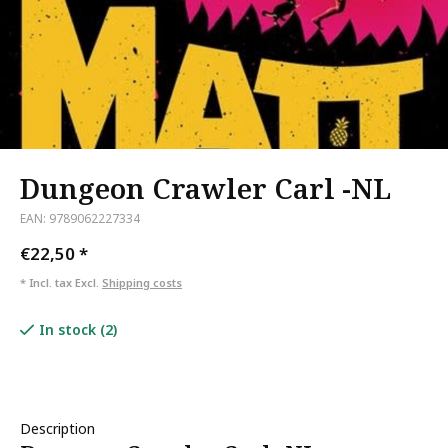
Dungeon Crawler Carl -NL
EAN: 9789062227334
€22,50
*
* Incl. tax Excl.
Shipping costs
In stock (2)
Description