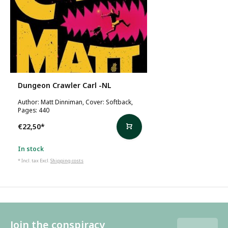
Dungeon Crawler Carl -NL
Author: Matt Dinniman, Cover: Softback,
Pages: 440
€22,50
*
In stock
* Incl. tax Excl.
Shipping costs
Join the conspiracy