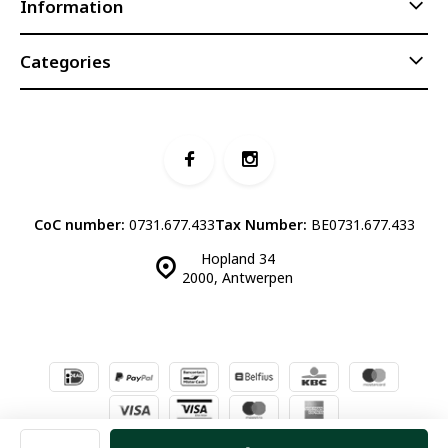
Information
Categories
CoC number:
0731.677.433
Tax Number:
BE0731.677.433
Hopland 34
2000, Antwerpen
© Luddites Books & Wine
- Theme made by
Webdinge.nl
Sitemap