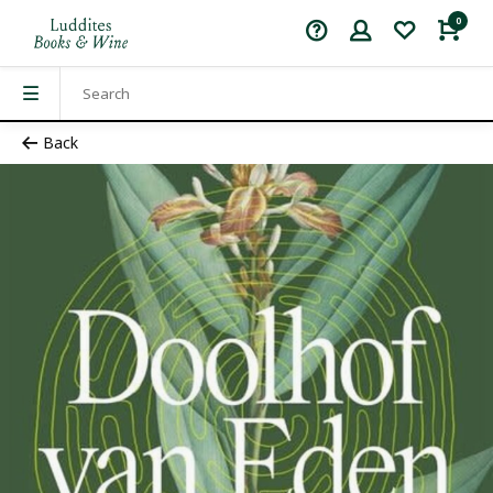
0
Back