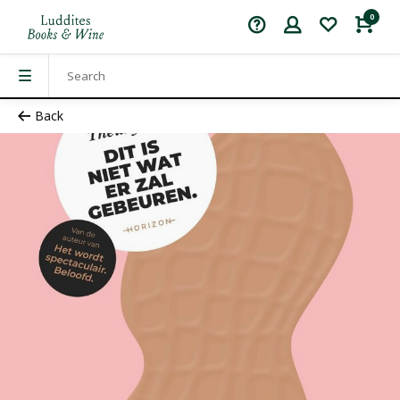
0
Back