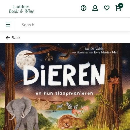
0
Back