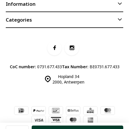
Information
Categories
CoC number:
0731.677.433
Tax Number:
BE0731.677.433
Hopland 34
2000, Antwerpen
© Luddites Books & Wine
- Theme made by
Webdinge.nl
Sitemap