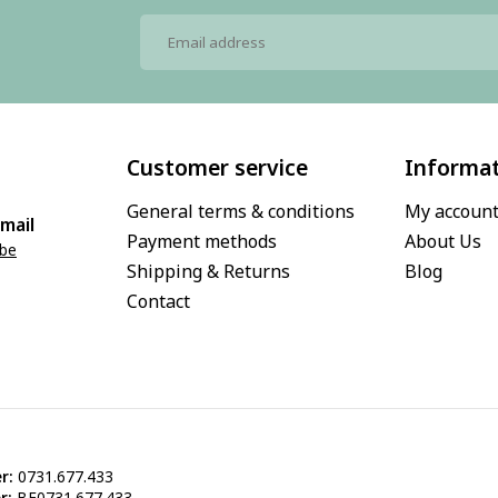
Customer service
Informa
General terms & conditions
My accoun
mail
Payment methods
About Us
.be
Shipping & Returns
Blog
Contact
r:
0731.677.433
r:
BE0731.677.433