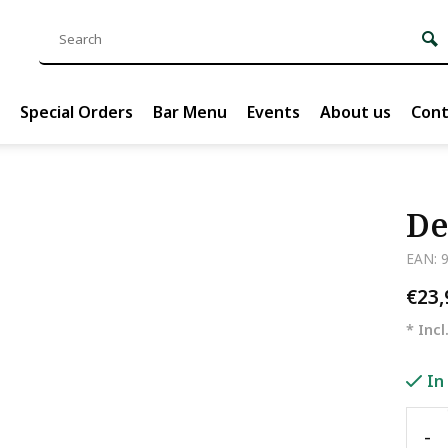
Special Orders
Bar Menu
Events
About us
Cont
De
EAN: 
€23
* Incl
In
-