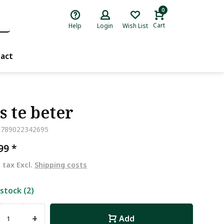
0
Cart
Help
Login
Wish List
act
s te beter
9789022342695
,99
*
. tax Excl.
Shipping costs
 stock (2)
+
Add