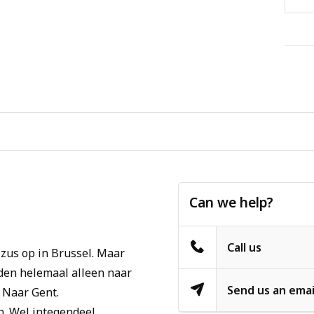
Can we help?
Call us
 zus op in Brussel. Maar
den helemaal alleen naar
Send us an emai
 Naar Gent.
n. Wel integendeel.