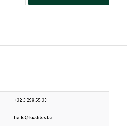
+32 3 298 55 33
l
hello@luddites.be