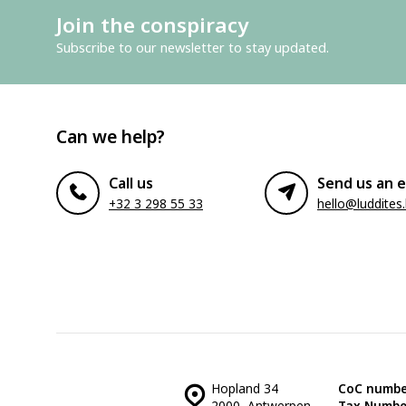
Join the conspiracy
Subscribe to our newsletter to stay updated.
Can we help?
Call us
Send us an e
+32 3 298 55 33
hello@luddites
Hopland 34
CoC numbe
2000, Antwerpen
Tax Numbe