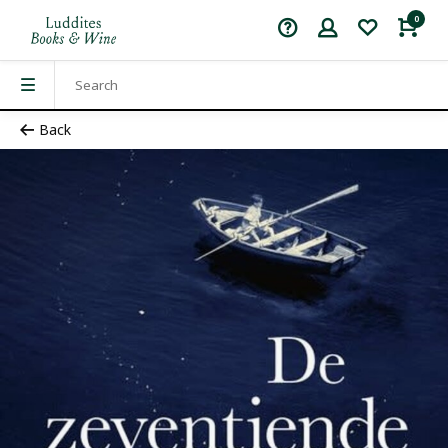
0
Back