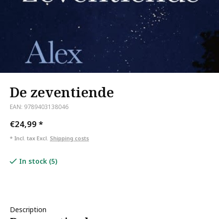
De zeventiende
EAN: 9789403138046
€24,99
*
* Incl. tax Excl.
Shipping costs
In stock (5)
Description