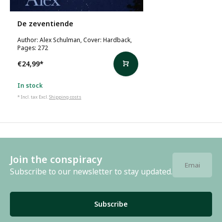
De zeventiende
Author: Alex Schulman, Cover: Hardback,
Pages: 272
€24,99
*
In stock
* Incl. tax Excl.
Shipping costs
Join the conspiracy
Subscribe to our newsletter to stay updated.
Subscribe