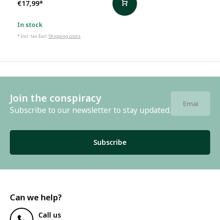
€17,99
*
In stock
* Incl. tax Excl.
Shipping costs
Join the conspiracy
Subscribe to our newsletter to stay updated.
Subscribe
Can we help?
Call us