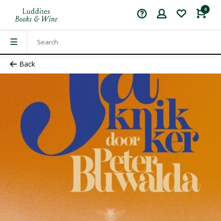
0
Back