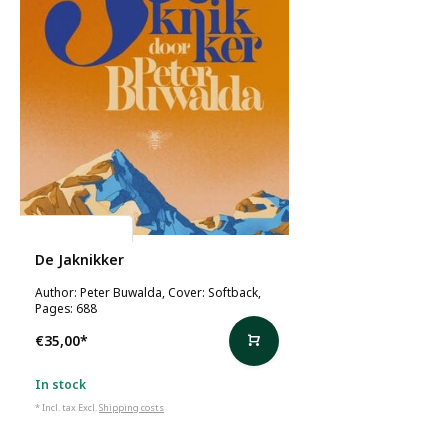
Peter Buwalda
De Jaknikker
Author: Peter Buwalda, Cover: Softback,
Pages: 688
€35,00
*
In stock
* Incl. tax Excl.
Shipping costs