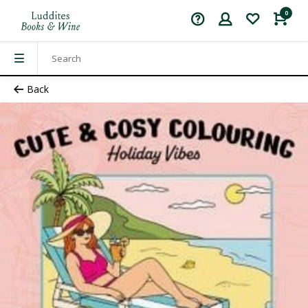
0
Back