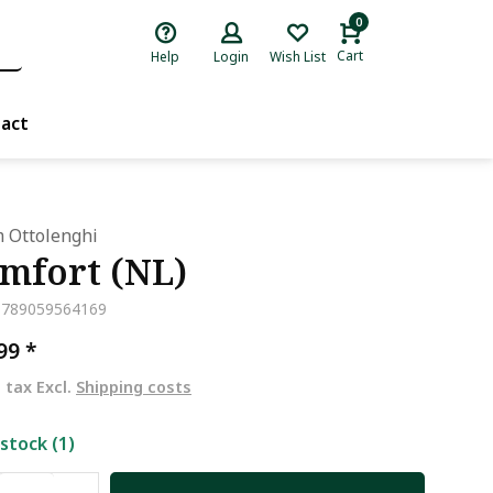
0
Cart
Help
Login
Wish List
act
 Ottolenghi
mfort (NL)
9789059564169
,99
*
. tax Excl.
Shipping costs
 stock (1)