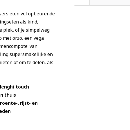
 vers eten vol opbeurende
ingseten als kind,
 plek, of je simpelweg
p met orzo, een vega
imencompote: van
ling supersmakelijke en
nieten of om te delen, als
lenghi-touch
n thuis
oente-, rijst- en
heden