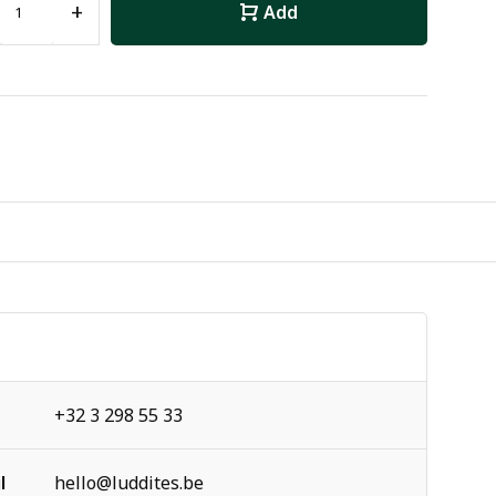
+
Add
+32 3 298 55 33
l
hello@luddites.be