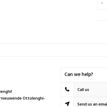
-
Can we help?
Call us
lenghi!
vernieuwende Ottolenghi-
Send us an emai