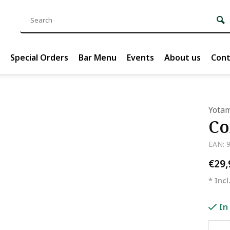
Special Orders
Bar Menu
Events
About us
Cont
Yotam
Co
EAN: 
€29
* Incl
In