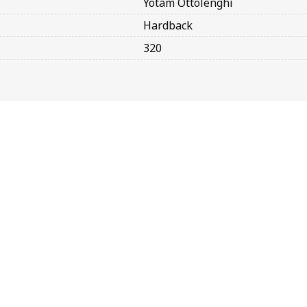
Yotam Ottolenghi
Hardback
320