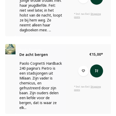
jonge vrouw trouwt met
haar jeugdliefde. Feit:
niet veel later, in het
* Incl. tax Excl.
Shipping
holst van de nacht, loopt
costs
ze bij hem weg. Ze
neemt alleen haar
dagboeken mee. ...
Paolo Cognetti
€15,00
*
De acht bergen
Paolo Cognetti Hardback
240 pagina's Pietro is
een stadsjongen uit
Milaan. Zijn vader is
chemicus, en
* Incl. tax Excl.
Shipping
gefrustreerd door zijn
costs
baan. Zijn ouders delen
een liefde voor de
bergen, dat is waar ze
elk...