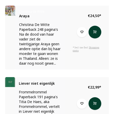
Christina de Witte
€24,50
*
Araya
Christina De Witte
Paperback 248 pagina's
Na de dood van haar
vader ziet de
twintigjarige Araya geen
* Incl. tax Excl.
Shipping
andere optie dan bij haar
costs
moeder te gaan wonen
in Thailand. Alleen: ze is
daar nog nooit gewe...
Liever niet eigenlijk
€22,99
*
Frommelrommel
Paperback 191 pagina's
Titia De Haes, aka
Frommelrommel, vertelt
in Liever niet eigenlijk