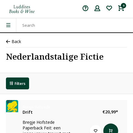
0
Back
Nederlandstalige Fictie
Filters
Bregje Hofstede
€20,99
*
Drift
Bregje Hofstede
Paperback Feit: een