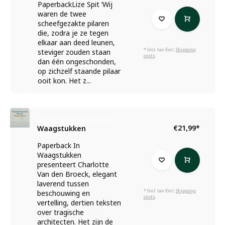
PaperbackLize Spit ‘Wij
waren de twee
scheefgezakte pilaren
die, zodra je ze tegen
elkaar aan deed leunen,
* Incl. tax Excl.
Shipping
steviger zouden staan
costs
dan één ongeschonden,
op zichzelf staande pilaar
ooit kon. Het z...
Charlotte Van den Broeck
€21,99
*
Waagstukken
Paperback In
Waagstukken
presenteert Charlotte
Van den Broeck, elegant
laverend tussen
* Incl. tax Excl.
Shipping
beschouwing en
costs
vertelling, dertien teksten
over tragische
architecten. Het zijn de