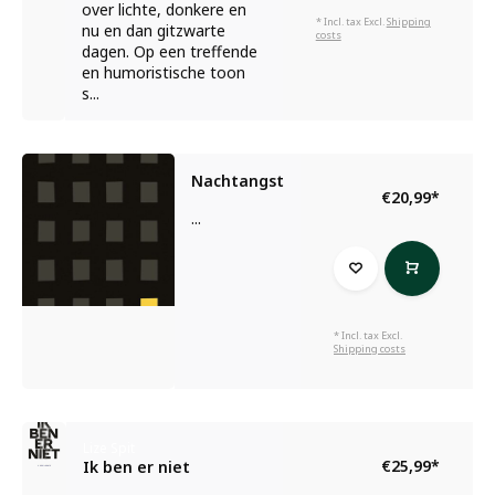
over lichte, donkere en
* Incl. tax Excl.
Shipping
nu en dan gitzwarte
costs
dagen. Op een treffende
en humoristische toon
s...
Nachtangst
€20,99
*
...
* Incl. tax Excl.
Shipping costs
Lize Spit
€25,99
*
Ik ben er niet