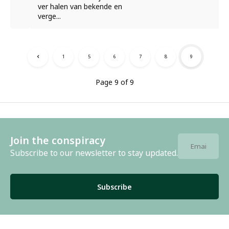
ver halen van bekende en
verge...
1
5
6
7
8
9
Page 9 of 9
Join the conspiracy
Subscribe to our newsletter to stay updated.
Subscribe