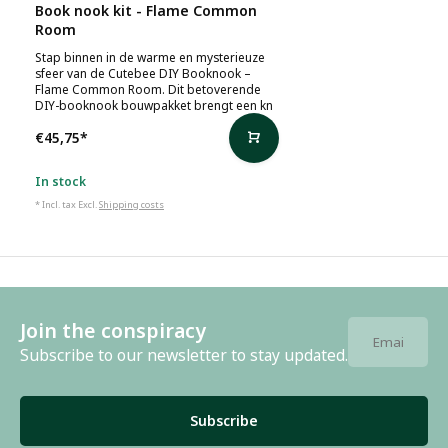
Book nook kit - Flame Common
Room
Stap binnen in de warme en mysterieuze
sfeer van de Cutebee DIY Booknook –
Flame Common Room. Dit betoverende
DIY-booknook bouwpakket brengt een kn
€45,75
*
In stock
* Incl. tax Excl.
Shipping costs
Join the conspiracy
Subscribe to our newsletter to stay updated.
Subscribe