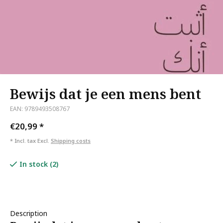
Bewijs dat je een mens bent
EAN: 9789493508767
€20,99
*
* Incl. tax Excl.
Shipping costs
In stock (2)
Description