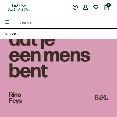
0
Back