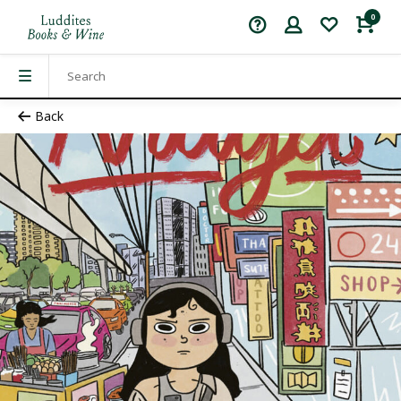
0
Back