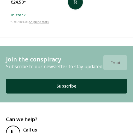
€24,50
*
In stock
* Incl. tax Excl.
Shipping costs
Join the conspiracy
Subscribe to our newsletter to stay updated.
Subscribe
Can we help?
Call us