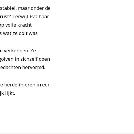
 stabiel, maar onder de
rust? Terwijl Eva haar
op volle kracht
s wat ze ooit was.
te verkennen. Ze
olven in zichzelf doen
gedachten hervormd.
te herdefiniëren in een
 lijkt.