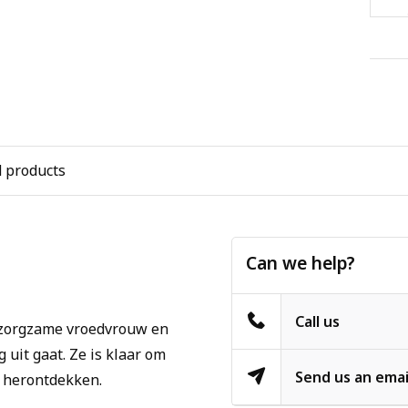
d products
Can we help?
Call us
, zorgzame vroedvrouw en
 uit gaat. Ze is klaar om
Send us an emai
e herontdekken.