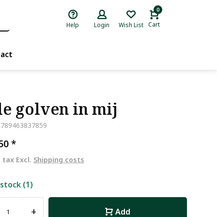
0
Cart
Help
Login
Wish List
act
le golven in mij
9789463837859
,50
*
. tax Excl.
Shipping costs
 stock (1)
+
Add