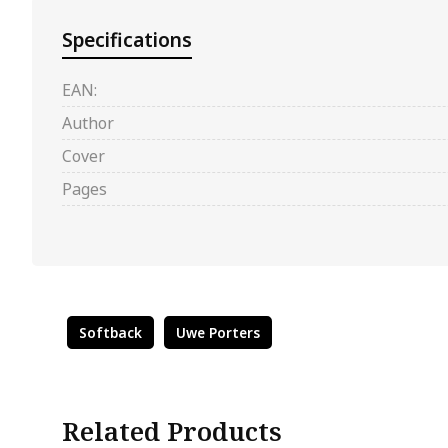
Specifications
EAN:
Author
Cover
Pages
Softback
Uwe Porters
Related Products