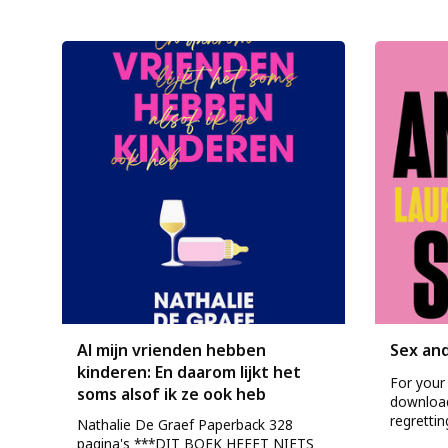
Al mijn vrienden hebben
Sex and
kinderen: En daarom lijkt het
For your 
soms alsof ik ze ook heb
download
regretting
Nathalie De Graef Paperback 328
pagina's ***DIT BOEK HEEFT NIETS