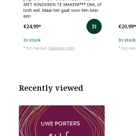
MET KINDEREN TE MAKEN!*** Oké, of
toch wel. Maar het gaat voor één keer
een
€24,99
*
€20,99
In stock
In stock
* Incl. tax Excl.
Shipping costs
* Incl. tax
Recently viewed