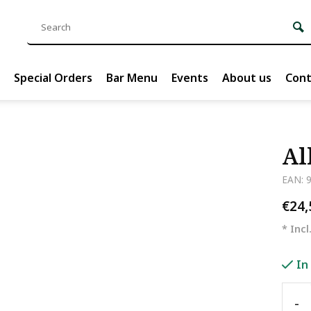
Special Orders
Bar Menu
Events
About us
Cont
Al
EAN: 
€24
* Incl
In
-