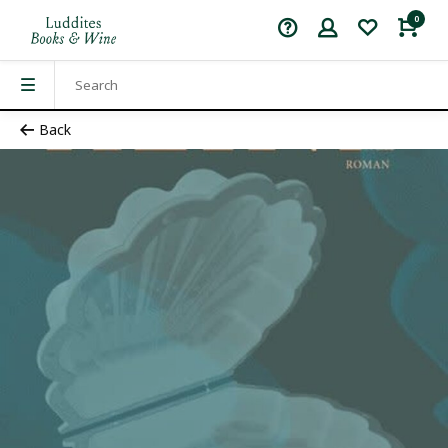
0
Back