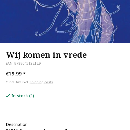
Wij komen in vrede
EAN: 9789045132129
€19,99
*
* Incl. tax Excl.
Shipping costs
In stock (1)
Description