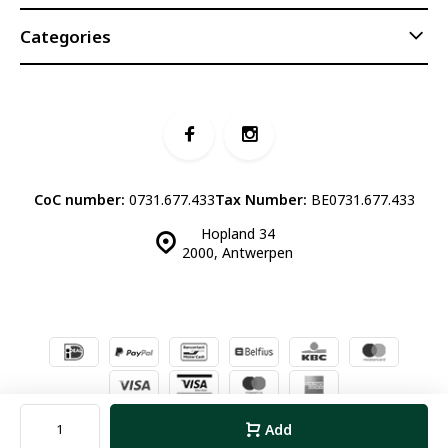
Categories
CoC number:
0731.677.433
Tax Number:
BE0731.677.433
Hopland 34
2000, Antwerpen
© Luddites Books & Wine
- Theme made by
Webdinge.nl
Sitemap
Add