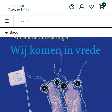
0
Back