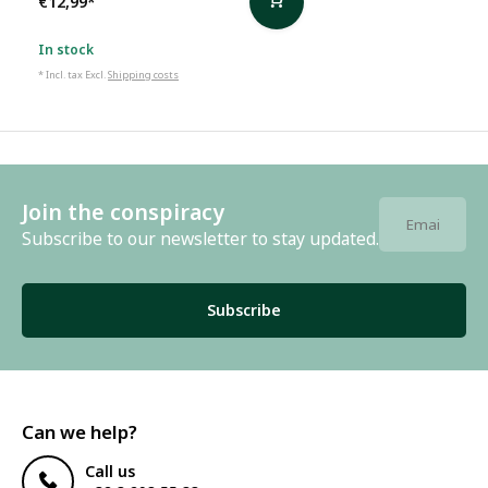
€12,99
*
In stock
* Incl. tax Excl.
Shipping costs
Join the conspiracy
Subscribe to our newsletter to stay updated.
Subscribe
Can we help?
Call us