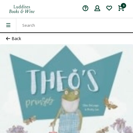
0
Back