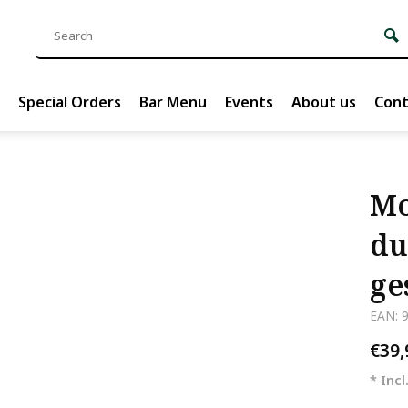
Special Orders
Bar Menu
Events
About us
Cont
Mo
du
ge
EAN: 
€39
* Incl