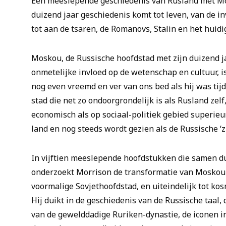
Een meeslepende geschiedenis van Rusland met Mo
duizend jaar geschiedenis komt tot leven, van de 
tot aan de tsaren, de Romanovs, Stalin en het huidi
Moskou, de Russische hoofdstad met zijn duizend j
onmetelijke invloed op de wetenschap en cultuur, i
nog even vreemd en ver van ons bed als hij was tij
stad die net zo ondoorgrondelijk is als Rusland zel
economisch als op sociaal-politiek gebied superieur
land en nog steeds wordt gezien als de Russische ‘zi
In vijftien meeslepende hoofdstukken die samen du
onderzoekt Morrison de transformatie van Moskou v
voormalige Sovjethoofdstad, en uiteindelijk tot ko
Hij duikt in de geschiedenis van de Russische taal
van de gewelddadige Ruriken-dynastie, de iconen in