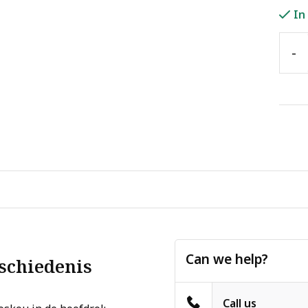
In
-
Can we help?
schiedenis
Call us