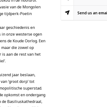
skou in de hoofdrol:
invasie van de Mongolen
Send us an emai
ge tijdperk-Poetin
aar geschiedenis en
s in onze westerse ogen
dens de Koude Oorlog. Een
f, maar die zowel op
 is aan de rest van het
el’.
izend jaar beslaan,
an ‘groot dorp’ tot
smopolitische superstad.
, de opkomst en ondergang
 de Basiliuskathedraal,