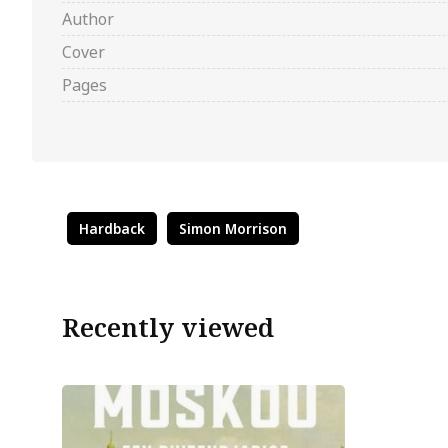
Author
Cover
Pages
Hardback
Simon Morrison
Recently viewed