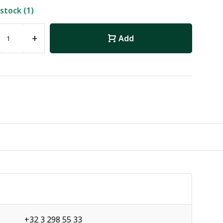
 stock (1)
+
Add
+32 3 298 55 33