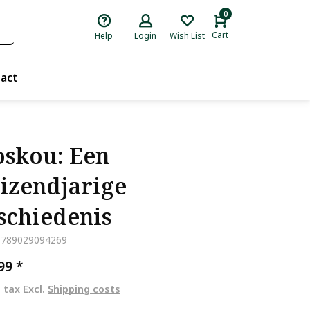
0
Cart
Help
Login
Wish List
act
skou: Een
izendjarige
schiedenis
9789029094269
,99
*
. tax Excl.
Shipping costs