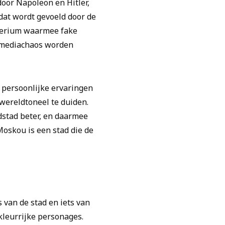
door Napoleon en Hitler,
 dat wordt gevoeld door de
perium waarmee fake
 mediachaos worden
n persoonlijke ervaringen
wereldtoneel te duiden.
dstad beter, en daarmee
 Moskou is een stad die de
 van de stad en iets van
kleurrijke personages.