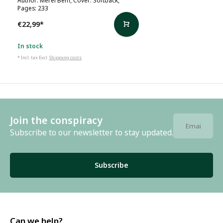
Pages: 233
€22,99
*
In stock
* Incl. tax Excl.
Shipping costs
Join the conspiracy
Subscribe to our newsletter to stay updated.
Subscribe
Can we help?