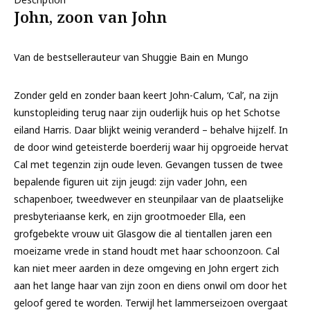
John, zoon van John
Van de bestsellerauteur van
Shuggie Bain
en
Mungo
Zonder geld en zonder baan keert John-Calum, ‘Cal’, na zijn
kunstopleiding terug naar zijn ouderlijk huis op het Schotse
eiland Harris. Daar blijkt weinig veranderd – behalve hijzelf. In
de door wind geteisterde boerderij waar hij opgroeide hervat
Cal met tegenzin zijn oude leven. Gevangen tussen de twee
bepalende figuren uit zijn jeugd: zijn vader John, een
schapenboer, tweedwever en steunpilaar van de plaatselijke
presbyteriaanse kerk, en zijn grootmoeder Ella, een
grofgebekte vrouw uit Glasgow die al tientallen jaren een
moeizame vrede in stand houdt met haar schoonzoon. Cal
kan niet meer aarden in deze omgeving en John ergert zich
aan het lange haar van zijn zoon en diens onwil om door het
geloof gered te worden. Terwijl het lammerseizoen overgaat