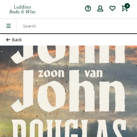
0
Back