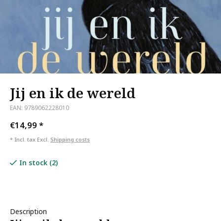
Jij en ik de wereld
EAN: 9789062228010
€14,99
*
* Incl. tax Excl.
Shipping costs
In stock (2)
Description