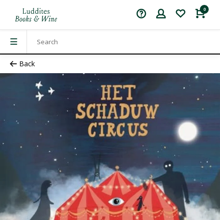
0
Back