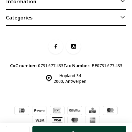
Information
Categories
CoC number:
0731.677.433
Tax Number:
BE0731.677.433
Hopland 34
2000, Antwerpen
© Luddites Books & Wine
- Theme made by
Webdinge.nl
Sitemap