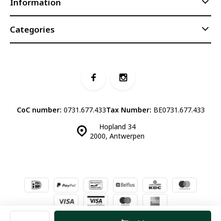
Information
Categories
CoC number:
0731.677.433
Tax Number:
BE0731.677.433
Hopland 34
2000, Antwerpen
© Luddites Books & Wine
- Theme made by
Webdinge.nl
Sitemap