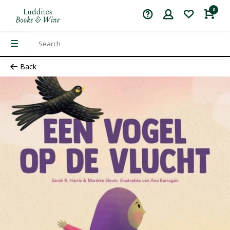
0
Back