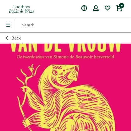
0
Back