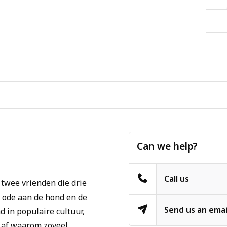
Can we help?
Call us
twee vrienden die drie
en ode aan de hond en de
Send us an emai
 in populaire cultuur,
h af waarom zoveel