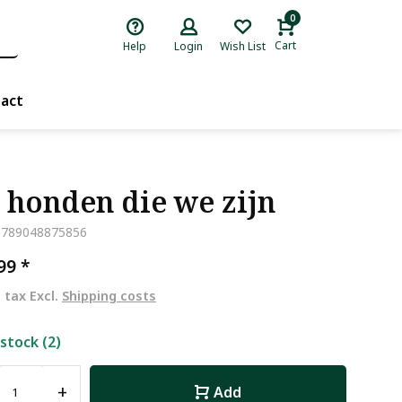
0
Cart
Help
Login
Wish List
act
 honden die we zijn
9789048875856
,99
*
. tax Excl.
Shipping costs
 stock (2)
+
Add