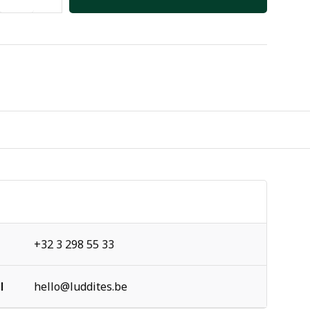
+32 3 298 55 33
l
hello@luddites.be