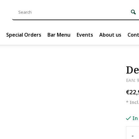
Special Orders
Bar Menu
Events
About us
Cont
De
EAN: 
€22
* Incl
In
-