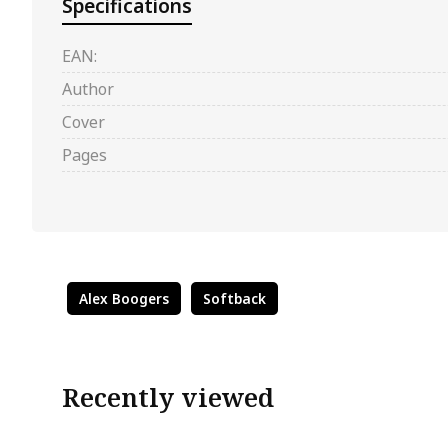
Specifications
EAN:
Author
Cover
Pages
Alex Boogers
Softback
Recently viewed