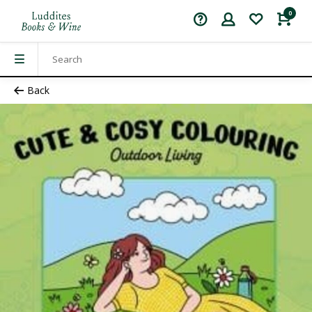
0
Back