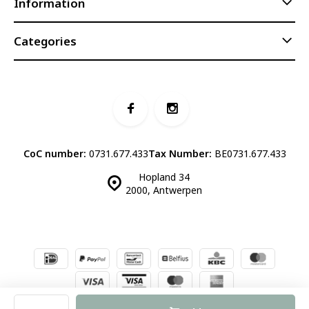
Information
Categories
CoC number:
0731.677.433
Tax Number:
BE0731.677.433
Hopland 34
2000, Antwerpen
© Luddites Books & Wine
- Theme made by
Webdinge.nl
Sitemap