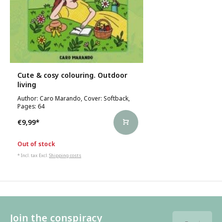
Cute & cosy colouring. Outdoor
living
Author: Caro Marando, Cover: Softback,
Pages: 64
€9,99
*
Out of stock
* Incl. tax Excl.
Shipping costs
Join the conspiracy