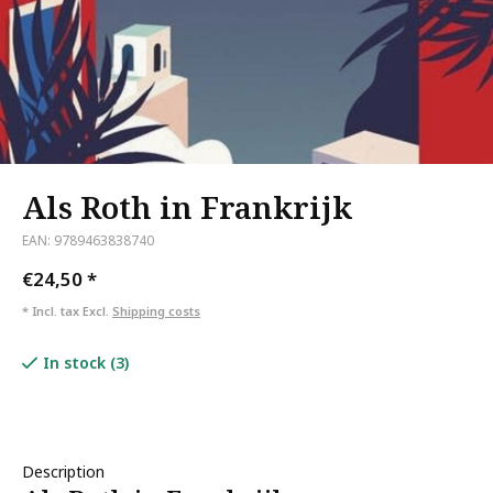
Als Roth in Frankrijk
EAN: 9789463838740
€24,50
*
* Incl. tax Excl.
Shipping costs
In stock (3)
Description