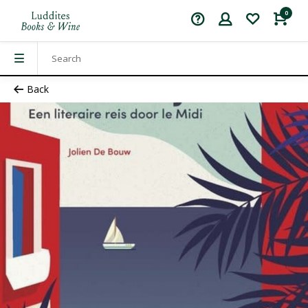
0
Back